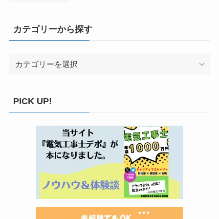
カテゴリーから探す
カ
テ
ゴ
リ
PICK UP!
ー
か
ら
探
す